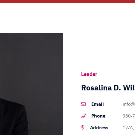
Leader
Rosalina D. Wi
Email
info
Phone
980-7
Address
12/A,