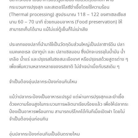
กระบวนการปรุงสุก และสเตอริไลซ์ฆ่าเชื้อโดยใช้ความร้อน
(Thermal processing) สูงประมาณ 118 – 122 องศาเซลเซียส
นาน 60 – 70 นาที ช่วยถนอมอาหาร (Food preservation) ให้
สามารถเก็บได้นาน แม้ไม่แช่ตู้เย็นก็ไม่เน่าเสีย
ประเภทของปลาที่นำมาใช้เป็นวัตถุดิบส่วนใหญ่เป็นปลาซาร์ดีน ปลา
แมคเคอเรล ปลาทูน่า และ ปลาแซลมอน ซึ่งมักจะบรรจุในน้ำมัน น้ำ
เกลือ น้ำแร่ และปรุงรสในซอสมะเขือเทศ หรือปรุงรสด้วยสูตรต่าง ๆ
เพื่อเพิ่มความหลากหลายของรสชาติ ไม่จำเจน่าเบื่อกับรสเดิม ๆ
จำเป็นต้องอุ่นปลากระป๋องก่อนกินไหม
แม้ว่าปลากระป๋องเป็นอาหารแปรรูป แต่ผ่านการปรุงสุกและฆ่าเชื้อ
ด้วยความร้อนสูงในกระบวนการผลิตมาเรียบร้อยแล้ว เพื่อให้ปลากระ
ป๋องเป็นอาหารพร้อมทาน สามารถบริโภคได้ทันทีเมื่อเปิดฝา โดยไม่
จำเป็นต้องอุ่นก่อนกิน
อุ่นปลากระป๋องก่อนกินเป็นอันตรายไหม