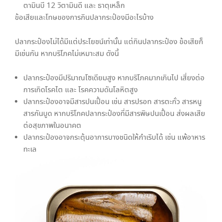
ตามินบี 12 วิตามินดี และ ธาตุเหล็ก
ข้อเสียและโทษของการกินปลากระป๋องมีอะไรบ้าง
ปลากระป๋องไม่ได้มีแต่ประโยชน์เท่านั้น แต่กินปลากระป๋อง ข้อเสียก็
มีเช่นกัน หากบริโภคไม่เหมาะสม ดังนี้
ปลากระป๋องมีปริมาณโซเดียมสูง หากบริโภคมากเกินไป เสี่ยงต่อ
การเกิดโรคไต และ โรคความดันโลหิตสูง
ปลากระป๋องอาจมีสารปนเปื้อน เช่น สารปรอท สารตะกั่ว สารหนู
สารกันบูด หากบริโภคปลากระป๋องที่มีสารพิษปนเปื้อน ส่งผลเสีย
ต่อสุขภาพในอนาคต
ปลากระป๋องอาจกระตุ้นอาการบางชนิดให้กำเริบได้ เช่น แพ้อาหาร
ทะเล