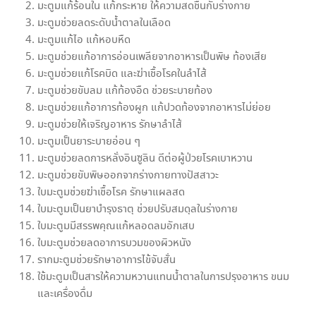
มะตูมแก้ร้อนใน แก้กระหาย ให้ความสดชื่นกับร่างกาย
มะตูมช่วยลดระดับน้ำตาลในเลือด
มะตูมแก้ไอ แก้หอบหืด
มะตูมช่วยแก้อาการอ่อนเพลียจากอาหารเป็นพิษ ท้องเสีย
มะตูมช่วยแก้โรคบิด และฆ่าเชื้อโรคในลำไส้
มะตูมช่วยขับลม แก้ท้องอืด ช่วยระบายท้อง
มะตูมช่วยแก้อาการท้องผูก แก้ปวดท้องจากอาหารไม่ย่อย
มะตูมช่วยให้เจริญอาหาร รักษาลำไส้
มะตูมเป็นยาระบายอ่อน ๆ
มะตูมช่วยลดการหลั่งอินซูลิน ดีต่อผู้ป่วยโรคเบาหวาน
มะตูมช่วยขับพิษออกจากร่างกายทางปัสสาวะ
ใบมะตูมช่วยฆ่าเชื้อโรค รักษาแผลสด
ใบมะตูมเป็นยาบำรุงธาตุ ช่วยปรับสมดุลในร่างกาย
ใบมะตูมมีสรรพคุณแก้หลอดลมอักเสบ
ใบมะตูมช่วยลดอาการบวมของผิวหนัง
รากมะตูมช่วยรักษาอาการไข้จับสั่น
ใช้มะตูมเป็นสารให้ความหวานแทนน้ำตาลในการปรุงอาหาร ขนม
และเครื่องดื่ม