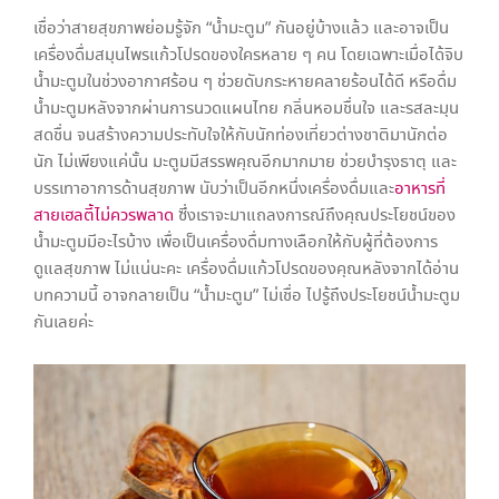
เชื่อว่าสายสุขภาพย่อมรู้จัก “น้ำมะตูม” กันอยู่บ้างแล้ว และอาจเป็น
เครื่องดื่มสมุนไพรแก้วโปรดของใครหลาย ๆ คน โดยเฉพาะเมื่อได้จิบ
น้ำมะตูมในช่วงอากาศร้อน ๆ ช่วยดับกระหายคลายร้อนได้ดี หรือดื่ม
น้ำมะตูมหลังจากผ่านการนวดแผนไทย กลิ่นหอมชื่นใจ และรสละมุน
สดชื่น จนสร้างความประทับใจให้กับนักท่องเที่ยวต่างชาติมานักต่อ
นัก ไม่เพียงแค่นั้น มะตูมมีสรรพคุณอีกมากมาย ช่วยบำรุงธาตุ และ
บรรเทาอาการด้านสุขภาพ นับว่าเป็นอีกหนึ่งเครื่องดื่มและ
อาหารที่
สายเฮลตี้ไม่ควรพลาด
ซึ่งเราจะมาแถลงการณ์ถึงคุณประโยชน์ของ
น้ำมะตูมมีอะไรบ้าง เพื่อเป็นเครื่องดื่มทางเลือกให้กับผู้ที่ต้องการ
ดูแลสุขภาพ ไม่แน่นะคะ เครื่องดื่มแก้วโปรดของคุณหลังจากได้อ่าน
บทความนี้ อาจกลายเป็น “น้ำมะตูม” ไม่เชื่อ ไปรู้ถึงประโยชน์น้ำมะตูม
กันเลยค่ะ