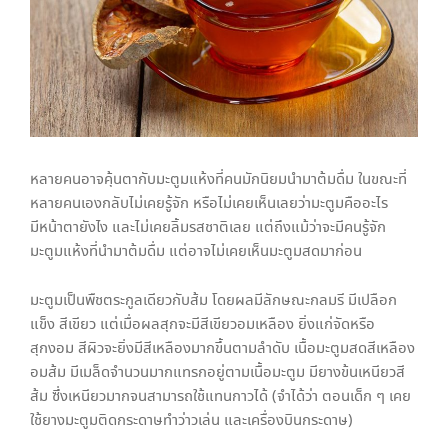
หลายคนอาจคุ้นตากับมะตูมแห้งที่คนมักนิยมนำมาต้มดื่ม ในขณะที่
หลายคนเองกลับไม่เคยรู้จัก หรือไม่เคยเห็นเลยว่ามะตูมคืออะไร
มีหน้าตายังไง และไม่เคยลิ้มรสชาติเลย แต่ถึงแม้ว่าจะมีคนรู้จัก
มะตูมแห้งที่นำมาต้มดื่ม แต่อาจไม่เคยเห็นมะตูมสดมาก่อน
มะตูมเป็นพืชตระกูลเดียวกับส้ม โดยผลมีลักษณะกลมรี มีเปลือก
แข็ง สีเขียว แต่เมื่อผลสุกจะมีสีเขียวอมเหลือง ยิ่งแก่จัดหรือ
สุกงอม สีผิวจะยิ่งมีสีเหลืองมากขึ้นตามลำดับ เนื้อมะตูมสดสีเหลือง
อมส้ม มีเมล็ดจำนวนมากแทรกอยู่ตามเนื้อมะตูม มียางข้นเหนียวสี
ส้ม ซึ่งเหนียวมากจนสามารถใช้แทนกาวได้ (จำได้ว่า ตอนเด็ก ๆ เคย
ใช้ยางมะตูมติดกระดาษทำว่าวเล่น และเครื่องบินกระดาษ)