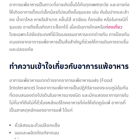
อาการแพ้อาหารเป็นภาวะที่อาจเกิดขึ้นได้กับทุกเพศทุกวัย และอาจก่อ
ให้เกิดอาการตั้งแต่เล็กน้อยไปจนถึงขั้นรุนแรง เช่น คันในปากและลำ
คอ น้ำตาไหล หายใจลำบาก คลื่นไส้ อาเจียน ท้องเสีย หรือในกรณีที่
รุนแรง อาจถึงขั้นเกิดภาวะช็อกได้ เมื่อเดินทางไกลหรือ
ท่องเที่ยว
โดยเฉพาะไปยังประเทศที่มีวัฒนธรรมอาหารแตกต่างกัน การป้องกัน
ตนเองจากอาการแพ้อาหารเป็นสิ่งสำคัญที่ช่วยให้การเดินทางราบรื่น
และปลอดภัย
ทำความเข้าใจเกี่ยวกับอาการแพ้อาหาร
อาการแพ้อาหารแตกต่างจากอาการแพ้อาหารแฝง (Food
Intolerance) โดยอาการแพ้อาหารเป็นปฏิกิริยาของระบบภูมิคุ้มกัน
ที่ตอบสนองต่อโปรตีนในอาหารบางชนิด และมักแสดงอาการภายใน
ไม่กี่นาทีถึงไม่กี่ชั่วโมงหลังบริโภคอาหารที่ก่อให้เกิดภูมิแพ้ อาหารที่
เป็นสาเหตุหลักของอาการแพ้ ได้แก่
ถั่วลิสงและถั่วเปลือกแข็ง
นมและผลิตภัณฑ์จากนม