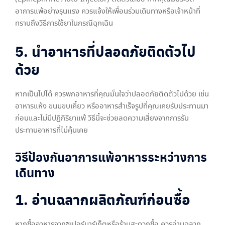
อาการแพ้อย่างรุนแรง ควรแจ้งให้เพื่อนร่วมเดินทางหรือเจ้าหน้าที่
ทราบถึงวิธีการใช้ยาในกรณีฉุกเฉิน
5. นำอาหารที่ปลอดภัยติดตัวไป
ด้วย
หากเป็นไปได้ ควรพกอาหารที่คุณมั่นใจว่าปลอดภัยติดตัวไปด้วย เช่น
อาหารแห้ง ขนมขบเคี้ยว หรืออาหารสำเร็จรูปที่คุณเคยรับประทานมา
ก่อนและไม่มีปฏิกิริยาแพ้ วิธีนี้จะช่วยลดความเสี่ยงจากการรับ
ประทานอาหารที่ไม่คุ้นเคย
วิธีป้องกันอาการแพ้อาหารระหว่างการ
เดินทาง
1. อ่านฉลากผลิตภัณฑ์ก่อนซื้อ
หากซื้ออาหารจากซูเปอร์มาร์เก็ตหรือร้านสะดวกซื้อ ควรอ่านฉลาก