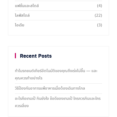
แฟชั่นและสไตล์
(4)
ไลฟ์สไตล์
(22)
ไอเดีย
(3)
Recent Posts
ทำไมรถยนต์เกียร์อัตโนมัติของคุณถึงเร่งไม่ขึ้น — และ
คุณควรทำอย่างไร
วิธีป้องกันอาการแพ้อาหารเมื่อต้องเดินทางไกล
อะไรคือเทมเป้ กินยังไง ข้อดีของเทมเป้ ใครควรกินและใคร
ควรเลี่ยง